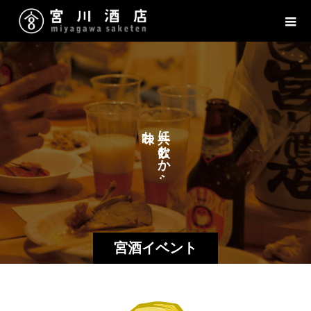
わ
に
え
む
か
る
ら
宮酒イベント