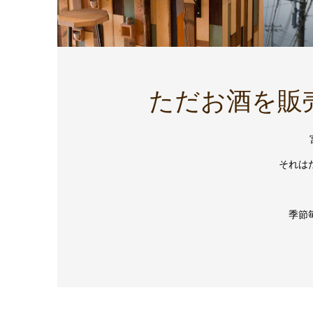
ただお酒を販
それは
季節