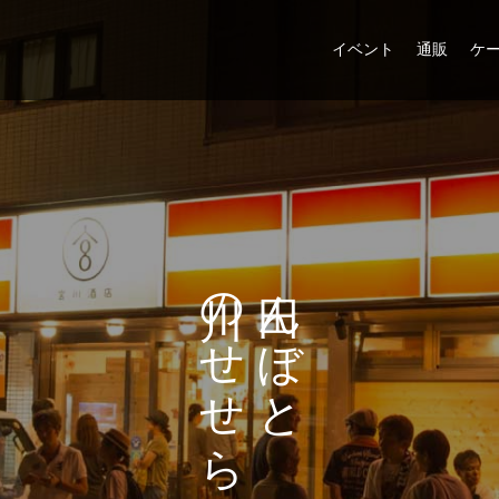
イベント
通販
ケ
ひ
の
ん
っ
せ
ぼ
せ
と
そ
ら
り
ぎ
む