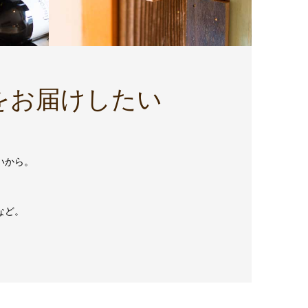
をお届けしたい
。
いから。
など。