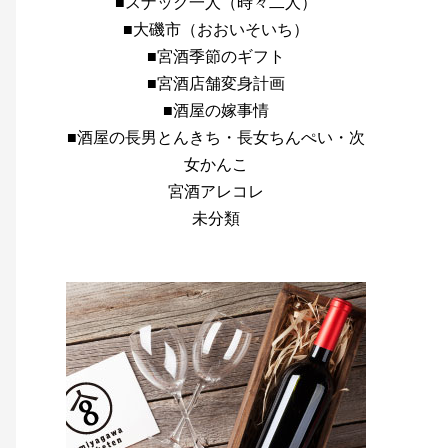
■スナック一人（時々二人）
■大磯市（おおいそいち）
■宮酒季節のギフト
■宮酒店舗変身計画
■酒屋の嫁事情
■酒屋の長男とんきち・長女ちんぺい・次
女かんこ
宮酒アレコレ
未分類