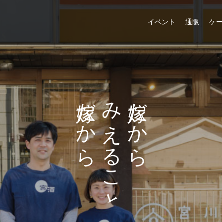
イベント
通販
ケ
た
だ
み
だ
の
か
え
か
し
ら
る
ら
め
こ
る
と
こ
と