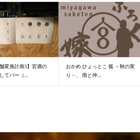
舗変身計画3】宮酒の
おかめ ひょっとこ 狐 －秋の実
てバー（...
り－、 雨と仲...