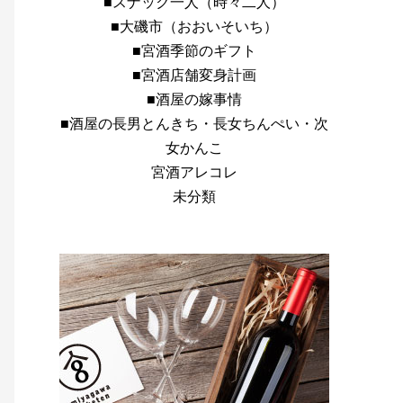
■スナック一人（時々二人）
■大磯市（おおいそいち）
■宮酒季節のギフト
■宮酒店舗変身計画
■酒屋の嫁事情
■酒屋の長男とんきち・長女ちんぺい・次
女かんこ
宮酒アレコレ
未分類