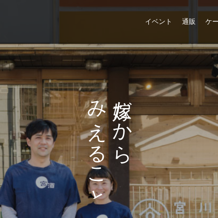
イベント
通販
ケ
た
だ
み
だ
の
か
え
か
し
ら
る
ら
こ
と