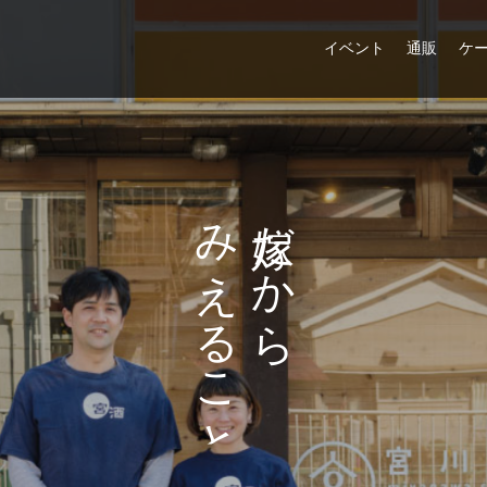
イベント
通販
ケ
み
だ
え
か
る
ら
こ
と