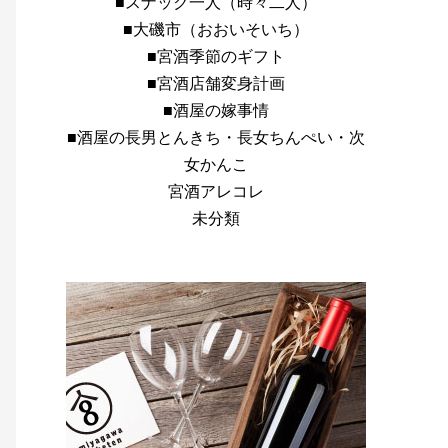
■スナック一人（時々二人）
■大磯市（おおいそいち）
■宮酒季節のギフト
■宮酒店舗変身計画
■酒屋の嫁事情
■酒屋の長男とんきち・長女ちんぺい・次
女かんこ
宮酒アレコレ
未分類