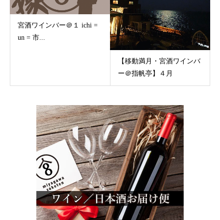
宮酒ワインバー＠１ ichi =
un = 市...
【移動満月・宮酒ワインバ
ー＠指帆亭】４月