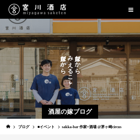
た
だ
み
だ
か
か
の
え
ら
ら
し
る
こ
と
酒屋の嫁ブログ
ブログ
■イベント
sakka-bar 作家×酒場 @茅ヶ崎circus