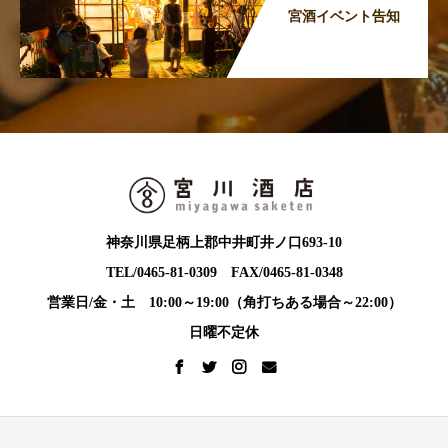
宮酒イベント告知
神奈川県足柄上郡中井町井ノ口693-10
TEL/0465-81-0309 FAX/0465-81-0348
営業日/金・土 10:00～19:00（角打ちある場合～22:00）
日曜不定休