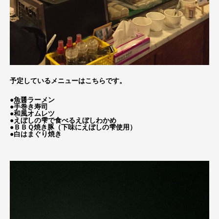
予定しているメニューはこちらです。
●魚醤ラーメン
●手
巻き寿司
●和風オムレツ
●えぼしの雫で食べるえぼしわかめ
●ＢＢＱ焼き豚（下味にえぼしの雫使用）
●白はまぐり焼き