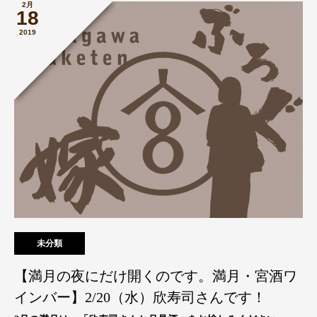
2月
18
2019
未分類
【満月の夜にだけ開くのです。満月・宮酒ワ
インバー】2/20（水）欣寿司さんです！