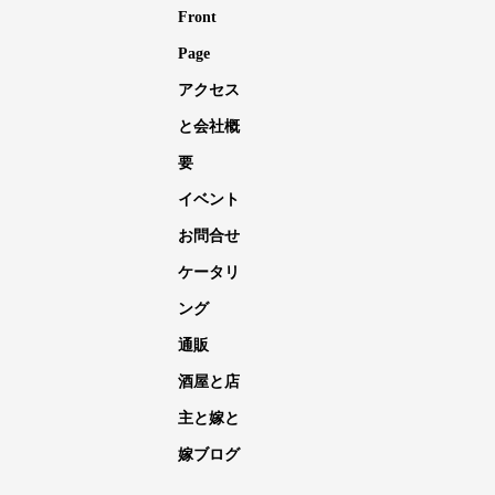
Front
Page
アクセス
と会社概
要
イベント
お問合せ
ケータリ
ング
通販
酒屋と店
主と嫁と
嫁ブログ