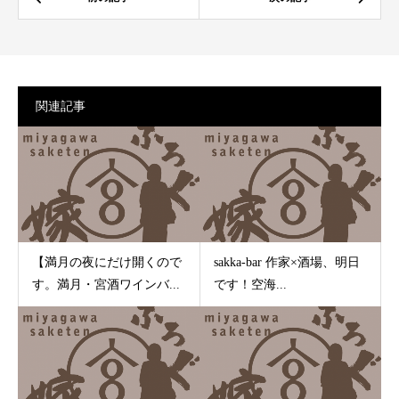
関連記事
【満月の夜にだけ開くので
sakka-bar 作家×酒場、明日
す。満月・宮酒ワインバ...
です！空海...