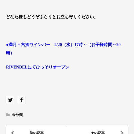
どなた様もどうぞふらりとお立ち寄りください。
●満月・宮酒ワインバー 2/20（水）17時～（お子様時間～20
時）
RIVENDELにてひっそりオープン
未分類