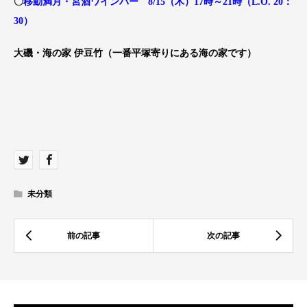
〇
移動満月・宮酒ワインバー 8/15（木）17時～21時（L.O. 20：
30）
大磯・海の家 伊豆竹（一番平塚寄りにある海の家です）
未分類