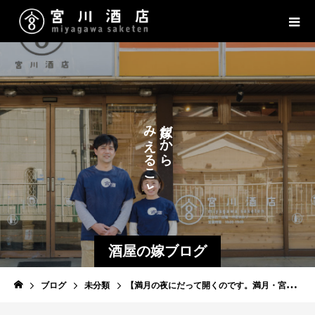
だ
み
だ
か
か
え
ら
ら
る
こ
と
酒屋の嫁ブログ
ブログ
未分類
【満月の夜にだって開くのです。満月・宮酒ワインバー】8/15（木）移動満月・海の家 伊豆竹