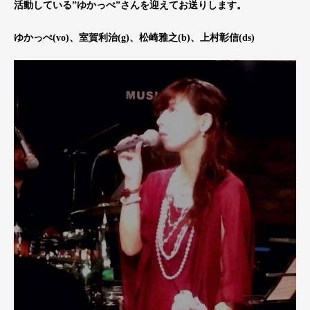
活動している”ゆかっぺ”さんを迎えてお送りします。
ゆかっぺ(vo)、室賀利治(g)、松崎雅之(b)、上村彰信(ds)