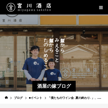
た
だ
み
だ
か
か
の
え
ら
ら
し
る
こ
め
る
と
こ
と
酒屋の嫁ブログ
ブログ
■イベント
「僕たちのワイン会 -夏の終わり- 」、ありがとうございました！