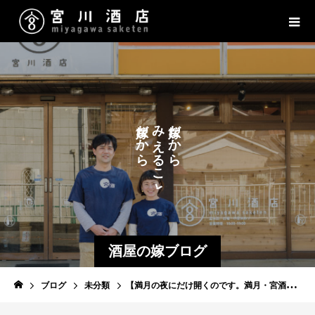
た
だ
み
だ
か
か
の
え
ら
ら
し
る
こ
め
と
酒屋の嫁ブログ
ブログ
未分類
【満月の夜にだけ開くのです。満月・宮酒ワインバー】明日です。今年最後の満月となります。焚き火席あり！