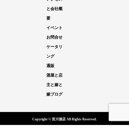
と会社概
要
イベント
お問合せ
ケータリ
ング
通販
酒屋と店
主と嫁と
嫁ブログ
Copyright © 宮川酒店 All Rights Reserved.
電話
メール
イベント
嫁ブログ