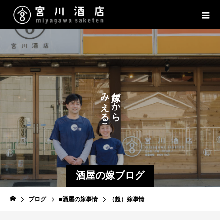
み
だ
か
え
ら
る
こ
と
酒屋の嫁ブログ
ブログ
■酒屋の嫁事情
（超）嫁事情