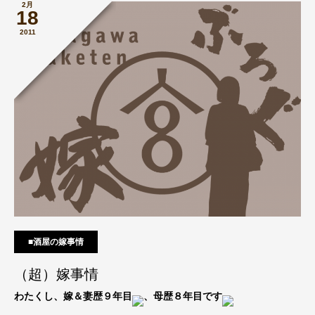
2月
18
2011
■酒屋の嫁事情
（超）嫁事情
わたくし、嫁＆妻歴９年目
、母歴８年目です