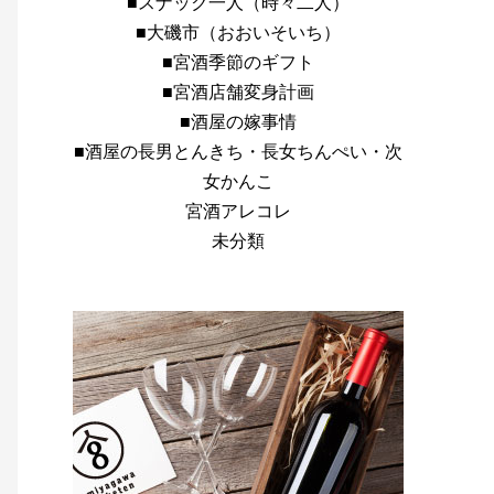
■スナック一人（時々二人）
■大磯市（おおいそいち）
■宮酒季節のギフト
■宮酒店舗変身計画
■酒屋の嫁事情
■酒屋の長男とんきち・長女ちんぺい・次
女かんこ
宮酒アレコレ
未分類