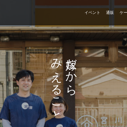
イベント
通販
ケ
み
だ
え
か
る
ら
こ
と