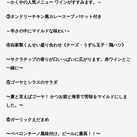
～かくやの人気メニュー ワインがすすみます。～
③タンドリーチキン風カレースープ パケット付き
～辛さの中にマイルドな味わい～
④自家製くんせい盛り合わせ《チーズ・うずら玉子・鶏ハツ》
〜サクラチップの香りが口いっぱいに広がります。赤ワインとご
一緒に〜
⑤ゴーヤとシラスのサラダ
〜夏と言えばゴーヤ！ かつお節と海苔で苦味をマイルドにしま
した。〜
⑥ガーリックえだまめ
〜ペペロンチーノ風味付け。ビールに最高！！〜