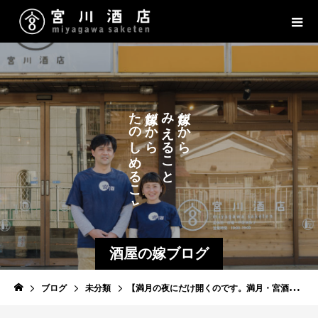
た
だ
み
だ
か
か
の
え
ら
ら
し
る
こ
め
る
と
こ
と
酒屋の嫁ブログ
ブログ
未分類
【満月の夜にだけ開くのです。満月・宮酒ワインバー】８月１１日（月）「ボサノヴァー」です。