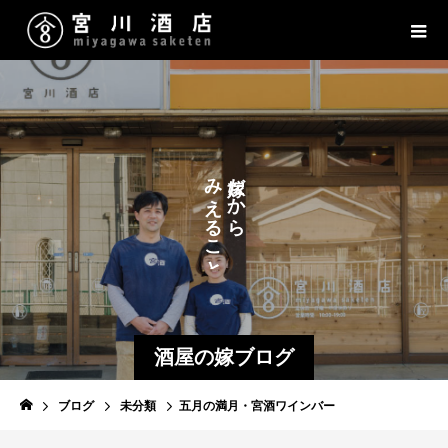
み
だ
か
え
ら
る
こ
と
酒屋の嫁ブログ
ブログ
未分類
五月の満月・宮酒ワインバー