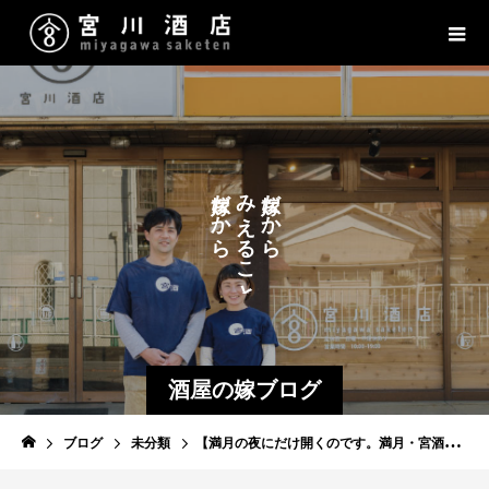
た
だ
み
だ
か
か
の
え
ら
ら
し
る
こ
と
酒屋の嫁ブログ
ブログ
未分類
【満月の夜にだけ開くのです。満月・宮酒ワインバー】今年最後１２月６日（土）です！