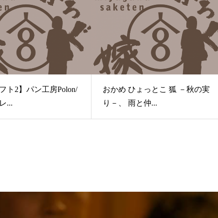
ト2】パン工房Polon/
おかめ ひょっとこ 狐 －秋の実
...
り－、 雨と仲...