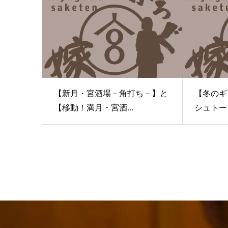
【新月・宮酒場－角打ち－】と
【冬のギフ
【移動！満月・宮酒...
シュトーレ