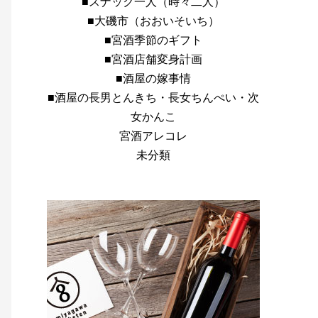
■スナック一人（時々二人）
■大磯市（おおいそいち）
■宮酒季節のギフト
■宮酒店舗変身計画
■酒屋の嫁事情
■酒屋の長男とんきち・長女ちんぺい・次
女かんこ
宮酒アレコレ
未分類