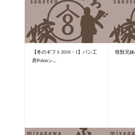
【冬のギフト2016・1】パン工
怪獣兄妹
房Polonシ...