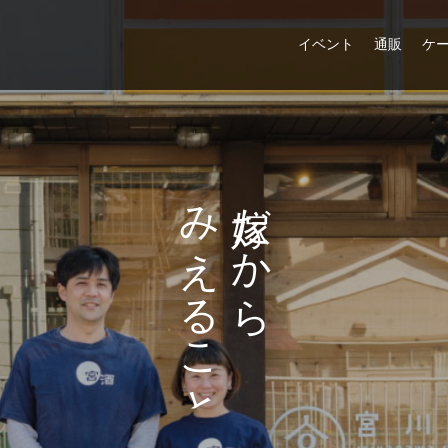
イベント
通販
ケ
み
だ
え
か
る
ら
こ
と