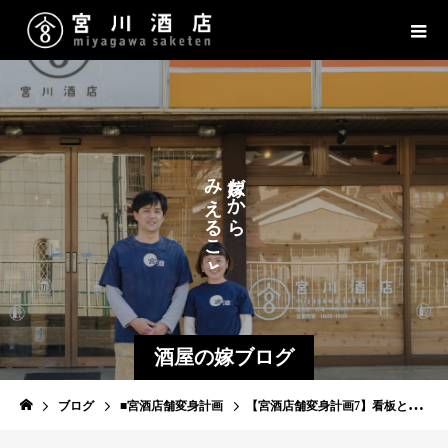
た
だ
み
だ
か
か
の
え
ら
ら
し
る
こ
と
酒屋の嫁ブログ
ブログ
■宮酒店舗変身計画
【宮酒店舗変身計画7】看板と照明で涙ほろろ