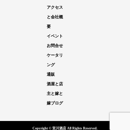
アクセス
と会社概
要
イベント
お問合せ
ケータリ
ング
通販
酒屋と店
主と嫁と
嫁ブログ
Copyright © 宮川酒店 All Rights Reserved.
電話
メール
イベント
嫁ブログ