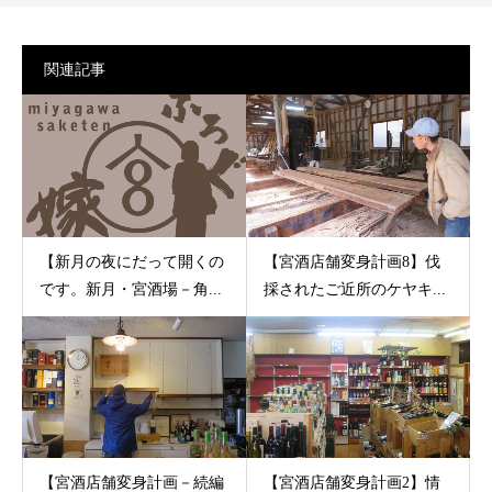
関連記事
【新月の夜にだって開くの
【宮酒店舗変身計画8】伐
です。新月・宮酒場－角...
採されたご近所のケヤキ...
【宮酒店舗変身計画－続編
【宮酒店舗変身計画2】情