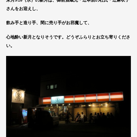
来月9/20（水）の新月は、御前酒蔵元・辻本店の杜氏・辻麻衣子
さんをお迎えし、
飲み手と造り手、間に売り手がお邪魔して、
心地酔い新月となりそうです。どうぞふらりとお立ち寄りくださ
い。