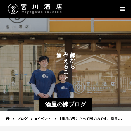
た
だ
み
だ
か
か
の
え
ら
ら
る
こ
と
酒屋の嫁ブログ
ブログ
■イベント
【新月の夜にだって開くのです。新月・宮酒場－角打ち－】8月