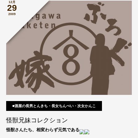
12月
29
2009
■酒屋の長男とんきち・長女ちんぺい・次女かんこ
怪獣兄妹コレクション
怪獣さんたち、相変わらず元気である