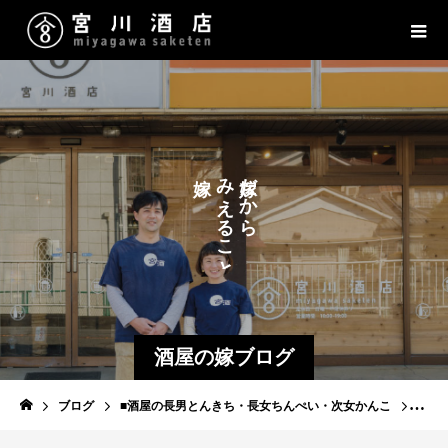
だ
み
だ
か
か
え
ら
る
こ
と
酒屋の嫁ブログ
ブログ
■酒屋の長男とんきち・長女ちんぺい・次女かんこ
怪獣