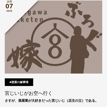
10月
07
2015
■酒屋の嫁事情
宮じいじがお空へ行く
さすが、酒屋業が大好きだった宮じいじ（店主の父）である。