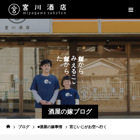
た
だ
み
だ
か
か
の
え
ら
ら
し
る
こ
め
る
と
こ
と
酒屋の嫁ブログ
ブログ
■酒屋の嫁事情
宮じいじがお空へ行く