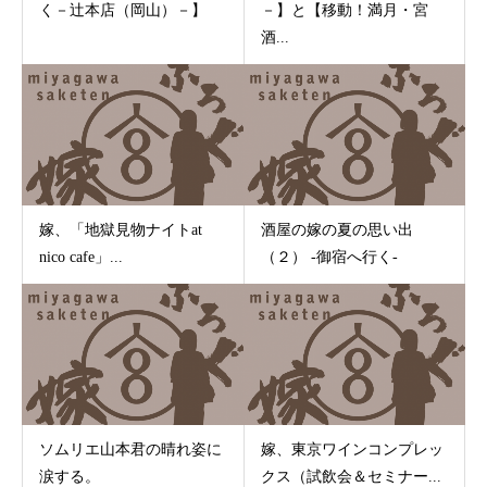
く－辻本店（岡山）－】
－】と【移動！満月・宮
酒...
嫁、「地獄見物ナイトat
酒屋の嫁の夏の思い出
nico cafe」...
（２） -御宿へ行く-
ソムリエ山本君の晴れ姿に
嫁、東京ワインコンプレッ
涙する。
クス（試飲会＆セミナー...