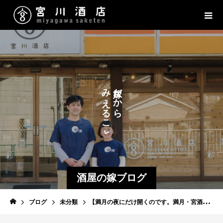
だ
み
だ
か
か
え
ら
ら
る
こ
と
酒屋の嫁ブログ
ブログ
未分類
【満月の夜にだけ開くのです。満月・宮酒ワインバー】1月24日（日）