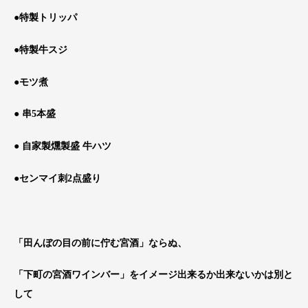
●特製トリッパ
●特製牛スジ
●モツ煮
● 串5本盛
● 自家製燻製盛 牛ハツ
●センマイ刺2点盛り
「田んぼの目の前に佇む宮酒」ならぬ、
「下町の宮酒ワインバー」をイメージ出来るか出来ないかは別と
して