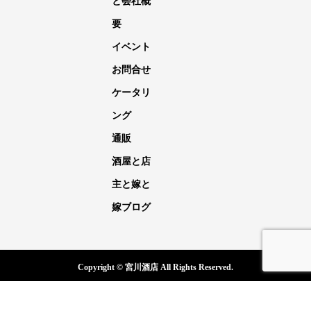
と会社概
要
イベント
お問合せ
ケータリ
ング
通販
酒屋と店
主と嫁と
嫁ブログ
Copyright © 宮川酒店 All Rights Reserved.
電話
メール
イベント
嫁ブログ