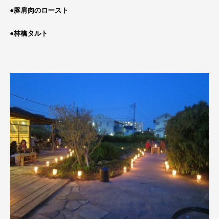
●豚肩肉のロースト
●林檎タルト