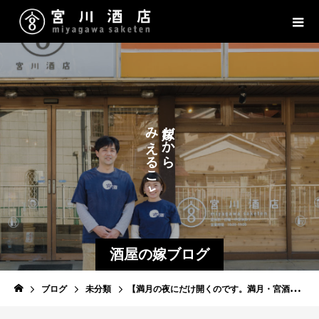
だ
み
だ
か
か
え
ら
る
こ
と
酒屋の嫁ブログ
ブログ
未分類
【満月の夜にだけ開くのです。満月・宮酒ワインバー】4/30（月）です