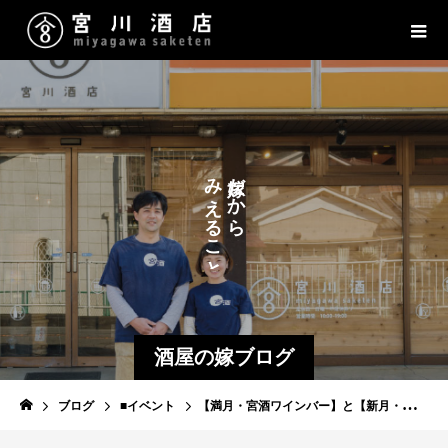
た
だ
み
だ
か
か
の
え
ら
ら
し
る
こ
と
酒屋の嫁ブログ
ブログ
■イベント
【満月・宮酒ワインバー】と【新月・宮酒場－角打ち－】3月