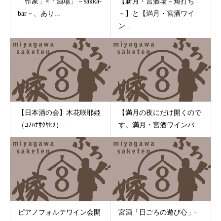
「作家」×「酒場」－sakka-
【新月・宮酒場－角打ち
bar－、あり...
－】と【満月・宮酒ワイ
ン...
【日本酒の会】木花咲耶姫
【満月の夜にだけ開くので
（ｺﾉﾊﾅｻｸﾔﾋﾒ）...
す。満月・宮酒ワインバ...
ピアノフォルテワイン会開
宮酒「日ごろの遊び心」-