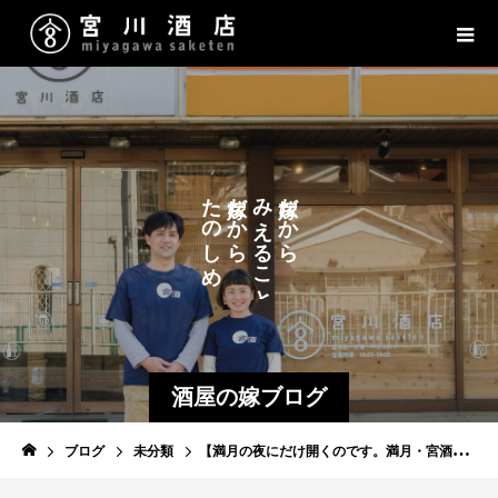
た
だ
み
だ
か
か
の
え
ら
ら
し
る
こ
め
る
と
こ
と
酒屋の嫁ブログ
ブログ
未分類
【満月の夜にだけ開くのです。満月・宮酒ワインバー】７月２３日(火)です。