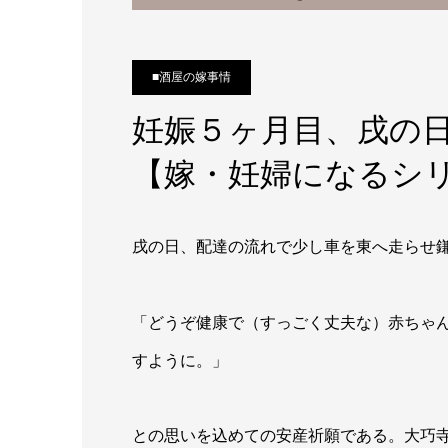
■酒屋の嫁事情
妊娠５ヶ月目、戌の
【嫁・妊婦になるシ
戌の日、配達の流れで少し車を東へ走らせ
「どうぞ健康で（すっごく丈夫な）赤ちゃ
すように。」
との思いを込めての安産祈願である。大巧