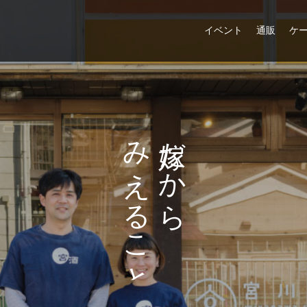
イベント
通販
ケ
み
だ
え
か
る
ら
こ
と