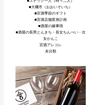
■スナック一人（時々二人）
■大磯市（おおいそいち）
■宮酒季節のギフト
■宮酒店舗変身計画
■酒屋の嫁事情
■酒屋の長男とんきち・長女ちんぺい・次
女かんこ
宮酒アレコレ
未分類