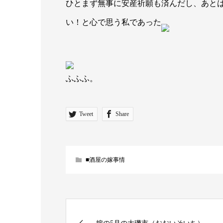
ひとまず無事に安産祈願も済んだし、あと
い！と心で思う私であった
ふふふ。
Tweet
Share
■酒屋の嫁事情