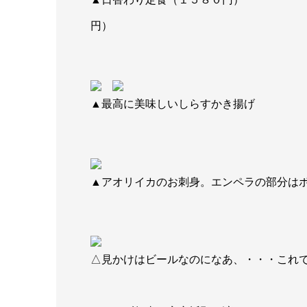
円）
▲最高に美味しいしらすかき揚
▲アオリイカのお刺身。エンペラの部分は
△見かけはビールなのになあ、・・・これ