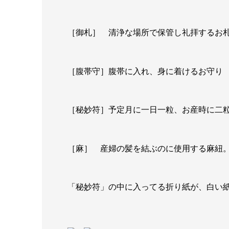
［御札］ 清浄な場所で保管し礼拝するお
［腹帯守］腹帯に入れ、身に着けるお守り
［秘妙符］予定月に一日一粒、お産時に二
［麻］ 産婦の髪を結ぶのに使用する麻紐
「秘妙符」の中に入ってる折り紙が、白い