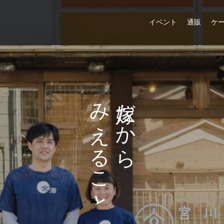
イベント
通販
ケ
た
だ
み
だ
か
え
か
ら
る
ら
こ
と