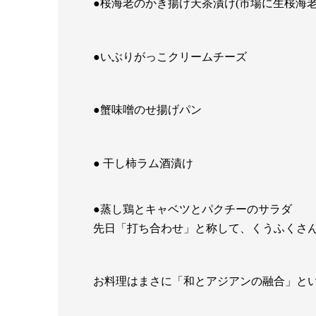
●桜海老のかき揚げ天茶漬け(市場に生桜海老
●いぶりがっこクリームチーズ
●蟹味噌のせ揚げパン
● 干し柿ラム酒漬け
●蒸し鶏とキャベツとパクチーのサラダ
先日「打ち合わせ」と称して、くうふくさ
お料理はまさに「和とアジアンの融合」と