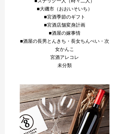
■スナック一人（時々二人）
■大磯市（おおいそいち）
■宮酒季節のギフト
■宮酒店舗変身計画
■酒屋の嫁事情
■酒屋の長男とんきち・長女ちんぺい・次
女かんこ
宮酒アレコレ
未分類