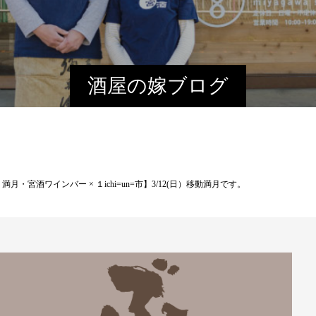
酒屋の嫁ブログ
・宮酒ワインバー × １ichi=un=市】3/12(日）移動満月です。