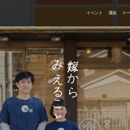
イベント
通販
ケ
た
だ
み
だ
の
か
え
か
し
ら
る
ら
め
こ
る
と
こ
と