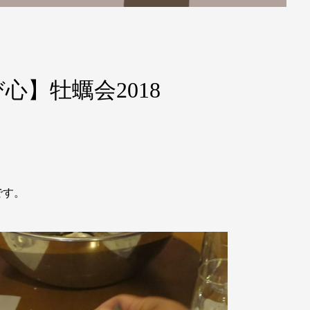
心】牡蠣会2018
です。