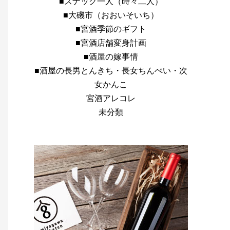
■スナック一人（時々二人）
■大磯市（おおいそいち）
■宮酒季節のギフト
■宮酒店舗変身計画
■酒屋の嫁事情
■酒屋の長男とんきち・長女ちんぺい・次
女かんこ
宮酒アレコレ
未分類